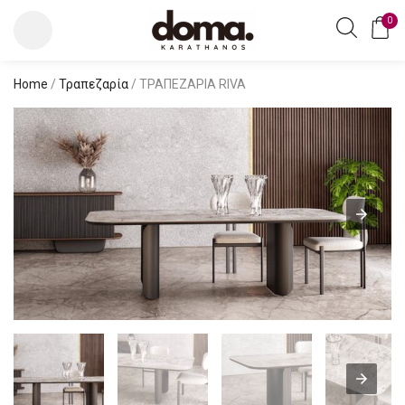
0
Home
/
Τραπεζαρία
/ ΤΡΑΠΕΖΑΡΙΑ RIVA