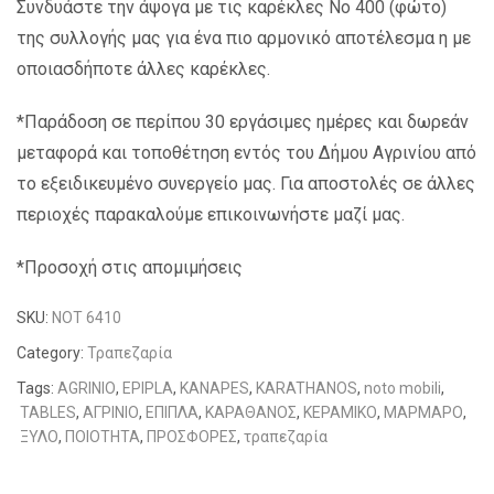
Συνδυάστε την άψογα με τις καρέκλες Νο 400 (φώτο)
της συλλογής μας για ένα πιο αρμονικό αποτέλεσμα η με
οποιασδήποτε άλλες καρέκλες.
*Παράδοση σε περίπου 30 εργάσιμες ημέρες και δωρεάν
μεταφορά και τοποθέτηση εντός του Δήμου Αγρινίου από
το εξειδικευμένο συνεργείο μας. Για αποστολές σε άλλες
περιοχές παρακαλούμε επικοινωνήστε μαζί μας.
*Προσοχή στις απομιμήσεις
SKU:
NOT 6410
Category:
Τραπεζαρία
Tags:
AGRINIO
,
EPIPLA
,
KANAPES
,
KARATHANOS
,
noto mobili
,
TABLES
,
ΑΓΡΙΝΙΟ
,
ΕΠΙΠΛΑ
,
ΚΑΡΑΘΑΝΟΣ
,
ΚΕΡΑΜΙΚΟ
,
ΜΑΡΜΑΡΟ
,
ΞΥΛΟ
,
ΠΟΙΟΤΗΤΑ
,
ΠΡΟΣΦΟΡΕΣ
,
τραπεζαρία