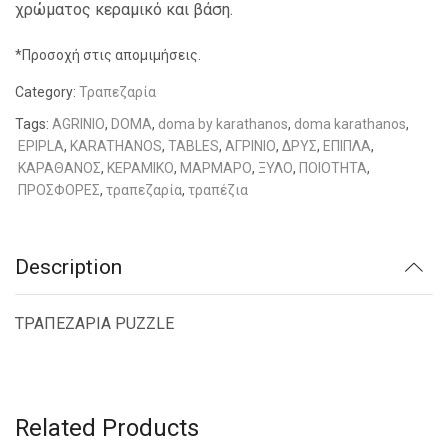
χρώματος κεραμικό και βάση.
*Προσοχή στις απομιμήσεις.
Category:
Τραπεζαρία
Tags:
AGRINIO
,
DOMA
,
doma by karathanos
,
doma karathanos
,
EPIPLA
,
KARATHANOS
,
TABLES
,
ΑΓΡΙΝΙΟ
,
ΔΡΥΣ
,
ΕΠΙΠΛΑ
,
ΚΑΡΑΘΑΝΟΣ
,
ΚΕΡΑΜΙΚΟ
,
ΜΑΡΜΑΡΟ
,
ΞΥΛΟ
,
ΠΟΙΟΤΗΤΑ
,
ΠΡΟΣΦΟΡΕΣ
,
τραπεζαρία
,
τραπέζια
Description
ΤΡΑΠΕΖΑΡΙΑ PUZZLE
Related Products