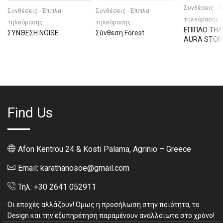
Συνθέσεις - Έ
Συνθέσεις - Έπιπλα
Συνθέσεις - Έπιπλα
τηλεόρασης
τηλεόρασης
τηλεόρασης
ΕΠΙΠΛΟ ΤΗ
ΣΥΝΘΕΣΗ NOISE
Σύνθεση Forest
AURA STON
Find Us
Afon Kentrou 24 & Kosti Palama, Agrinio – Greece
Email: karathanosoe@gmail.com
Τηλ: +30 2641 052911
Οι εποχές αλλάζουν! Όμως η προσήλωση στην ποιότητα, το
Design και την εξυπηρέτηση παραμένουν αναλλοίωτα στο χρόνο!