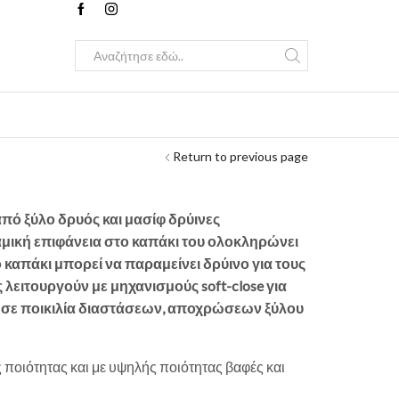
Search
input
Return to previous page
ό ξύλο δρυός και μασίφ δρύινες
αμική επιφάνεια στο καπάκι του ολοκληρώνει
ο καπάκι μπορεί να παραμείνει δρύινο για τους
ς λειτουργούν με μηχανισμούς soft-close για
 σε ποικιλία διαστάσεων, αποχρώσεων ξύλου
ς ποιότητας και με υψηλής ποιότητας βαφές και