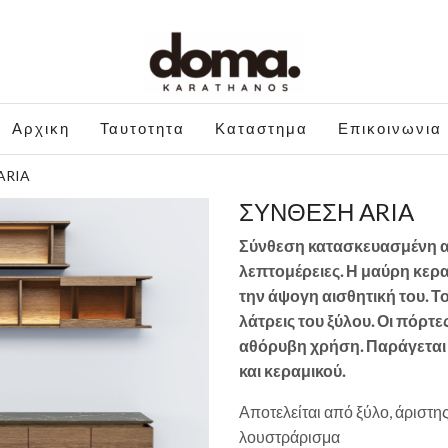
Αρχικη
Ταυτοτητα
Καταστημα
Επικοινωνια
ARIA
ΣΥΝΘΕΣΗ ARIA
Σύνθεση κατασκευασμένη απ
λεπτομέρειες. Η μαύρη κερ
την άψογη αισθητική του. Τ
λάτρεις του ξύλου. Οι πόρτε
αθόρυβη χρήση. Παράγεται
και κεραμικού.
Αποτελείται από ξύλο, άριστη
λουστράρισμα