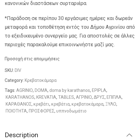
κανονικών διαστάσεων συρταριέρα.
*Παράδοση σε περίπου 30 εργάσιμες ημέρες και δωρεάν
μεταφορά και τοποθέτηση εντός του Δήμου Αγρινίου από
το εξειδικευμένο συνεργείο μας. Για αποστολές σε άλλες
περιοχές παρακαλούμε επικοινωνήστε μαζί μας.
Προσοχή στις απομιμήσεις
SKU:
DIV
Category:
Κρεβατοκάμαρα
Tags:
AGRINIO
,
DOMA
,
doma by karathanos
,
EPIPLA
,
KARATHANOS
,
KREVATIA
,
TABLES
,
ΑΓΡΙΝΙΟ
,
ΔΡΥΣ
,
ΕΠΙΠΛΑ
,
ΚΑΡΑΘΑΝΟΣ
,
κρεβάτι
,
κρεβάτια
,
κρεβατοκάμαρα
,
ΞΥΛΟ
,
ΠΟΙΟΤΗΤΑ
,
ΠΡΟΣΦΟΡΕΣ
,
υππνοδωμάτιο
Description