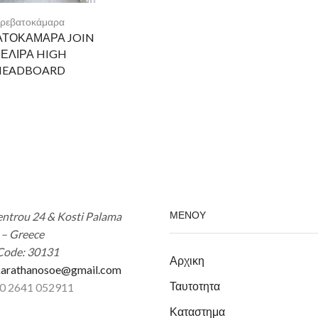
ρεβατοκάμαρα
ΑΤΟΚΑΜΑΡΑ JOIN
ΕΛΙΡΑ HIGH
HEADBOARD
ΜΕΝΟΥ
ntrou 24 & Kosti Palama
 – Greece
Code: 30131
Αρχικη
arathanosoe@gmail.com
Ταυτοτητα
30 2641 052911
Καταστημα