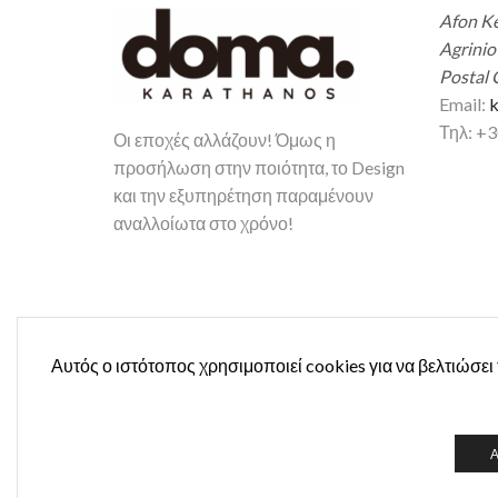
Afon Ke
Agrinio
Postal 
Email:
k
Τηλ: +
Οι εποχές αλλάζουν! Όμως η
προσήλωση στην ποιότητα, το Design
και την εξυπηρέτηση παραμένουν
αναλλοίωτα στο χρόνο!
Αυτός ο ιστότοπος χρησιμοποιεί cookies για να βελτιώσει
Copyright © 2026 Doma Karathanos. Created by I
Supported by RYZON Software