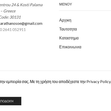
ΜΕΝΟΥ
ntrou 24 & Kosti Palama
 – Greece
Code: 30131
Αρχικη
arathanosoe@gmail.com
Ταυτοτητα
30 2641 052911
Καταστημα
Επικοινωνια
 την εμπειρία σας. Με τη χρήση του αποδέχεστε την
Privacy Policy
nnocentric
Web Dev –
ΑΠΟΔΟΧΉ